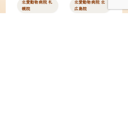
北愛動物病院 札
北愛動物病院 北
幌院
広島院
北海道札幌市東区北12
北海道北広島市中央1
条東13丁目2-10
丁目5-25
TEL：
011-704-8311
／
TEL：
011-376-8377
／
FAX：011-704-8312
FAX：011-376-8378
@hokuai_vets
@hokuai_kitahiro
苗穂動物クリニ
ペタ動物病院
ック
東京都板橋区蓮沼町
82-4
北海道札幌市東区東苗
TEL：
03-6279-8715
／
穂2条3丁目1-1
FAX：03-6279-8716
イオンモール札幌苗穂
内 1F
TEL：
011-789-7745
／
FAX：011-789-7746