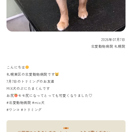
2026年07月7日
北愛動物病院 札幌院
こんにちは
札幌東区の北愛動物病院です
7月7日のトリミングのお友達
MIX犬のぷにたまくんです
お尻
モモ尻になってとっても可愛くなりました♡
#北愛動物病院 #mix犬
#ワンコ #トリミング