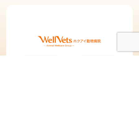
北愛動物病院 札
北愛動物病院 北
幌院
広島院
北海道札幌市東区北12
北海道北広島市中央1
条東13丁目2-10
丁目5-25
TEL：
011-704-8311
／
TEL：
011-376-8377
／
FAX：011-704-8312
FAX：011-376-8378
@hokuai_vets
@hokuai_kitahiro
苗穂動物クリニ
ペタ動物病院
ック
東京都板橋区蓮沼町
82-4
北海道札幌市東区東苗