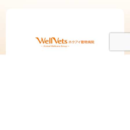
北愛動物病院 札
北愛動物病院 北
幌院
広島院
北海道札幌市東区北12
北海道北広島市中央1
条東13丁目2-10
丁目5-25
TEL：
011-704-8311
／
TEL：
011-376-8377
／
FAX：011-704-8312
FAX：011-376-8378
@hokuai_vets
@hokuai_kitahiro
苗穂動物クリニ
ペタ動物病院
ック
東京都板橋区蓮沼町
82-4
北海道札幌市東区東苗