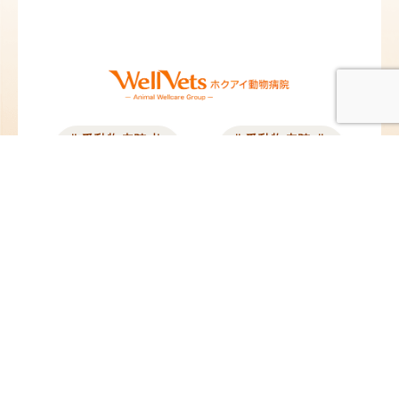
北愛動物病院 札
北愛動物病院 北
幌院
広島院
北海道札幌市東区北12
北海道北広島市中央1
条東13丁目2-10
丁目5-25
TEL：
011-704-8311
／
TEL：
011-376-8377
／
FAX：011-704-8312
FAX：011-376-8378
@hokuai_vets
@hokuai_kitahiro
苗穂動物クリニ
ペタ動物病院
ック
東京都板橋区蓮沼町
82-4
北海道札幌市東区東苗
TEL：
03-6279-8715
／
穂2条3丁目1-1
FAX：03-6279-8716
イオンモール札幌苗穂