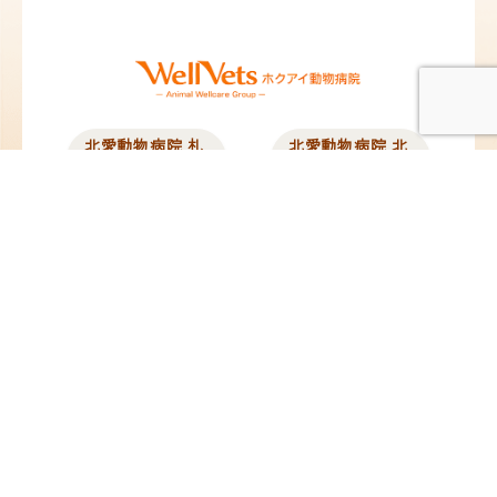
北愛動物病院 札
北愛動物病院 北
幌院
広島院
北海道札幌市東区北12
北海道北広島市中央1
条東13丁目2-10
丁目5-25
TEL：
011-704-8311
／
TEL：
011-376-8377
／
FAX：011-704-8312
FAX：011-376-8378
@hokuai_vets
@hokuai_kitahiro
苗穂動物クリニ
ペタ動物病院
ック
東京都板橋区蓮沼町
82-4
北海道札幌市東区東苗
TEL：
03-6279-8715
／
穂2条3丁目1-1
FAX：03-6279-8716
イオンモール札幌苗穂
内 1F