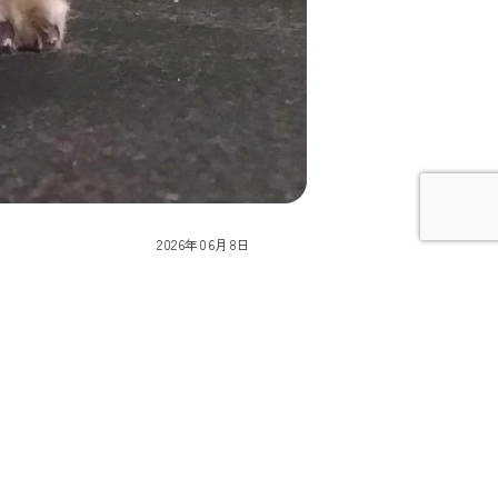
2026年06月8日
北愛動物病院 札幌院