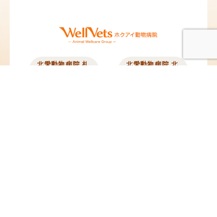
北愛動物病院 札
北愛動物病院 北
幌院
広島院
北海道札幌市東区北12
北海道北広島市中央1
条東13丁目2-10
丁目5-25
TEL：
011-704-8311
／
TEL：
011-376-8377
／
FAX：011-704-8312
FAX：011-376-8378
@hokuai_vets
@hokuai_kitahiro
苗穂動物クリニ
ペタ動物病院
ック
東京都板橋区蓮沼町
82-4
北海道札幌市東区東苗
TEL：
03-6279-8715
／
穂2条3丁目1-1
FAX：03-6279-8716
イオンモール札幌苗穂
内 1F