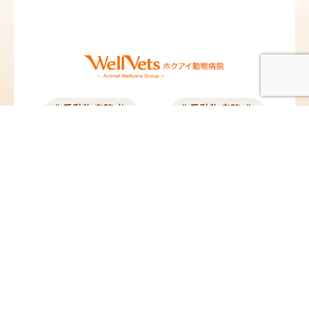
北愛動物病院 札
北愛動物病院 北
幌院
広島院
北海道札幌市東区北12
北海道北広島市中央1
条東13丁目2-10
丁目5-25
TEL：
011-704-8311
／
TEL：
011-376-8377
／
FAX：011-704-8312
FAX：011-376-8378
@hokuai_vets
@hokuai_kitahiro
苗穂動物クリニ
ペタ動物病院
ック
東京都板橋区蓮沼町
82-4
北海道札幌市東区東苗
TEL：
03-6279-8715
／
穂2条3丁目1-1
FAX：03-6279-8716
イオンモール札幌苗穂