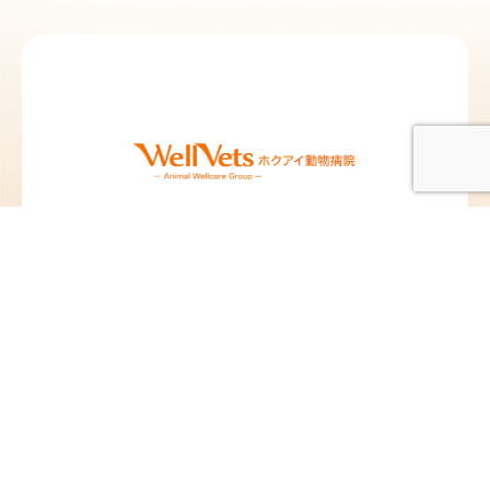
北愛動物病院 札
北愛動物病院 北
幌院
広島院
北海道札幌市東区北12
北海道北広島市中央1
条東13丁目2-10
丁目5-25
TEL：
011-704-8311
／
TEL：
011-376-8377
／
FAX：011-704-8312
FAX：011-376-8378
@hokuai_vets
@hokuai_kitahiro
苗穂動物クリニ
ペタ動物病院
ック
東京都板橋区蓮沼町
82-4
北海道札幌市東区東苗