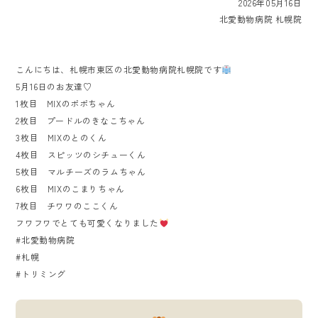
2026年05月16日
北愛動物病院 札幌院
こんにちは、札幌市東区の北愛動物病院札幌院です
5月16日のお友達♡
1枚目 MIXのポポちゃん
2枚目 プードルのきなこちゃん
3枚目 MIXのとのくん
4枚目 スピッツのシチューくん
5枚目 マルチーズのラムちゃん
6枚目 MIXのこまりちゃん
7枚目 チワワのここくん
フワフワでとても可愛くなりました
#北愛動物病院
#札幌
#トリミング