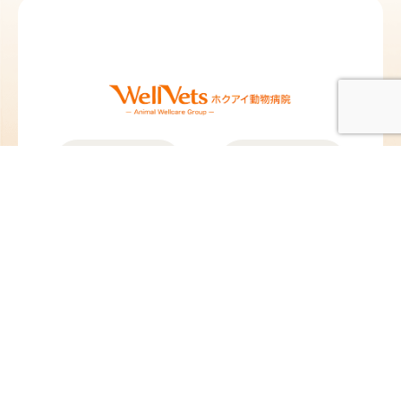
北愛動物病院 札
北愛動物病院 北
幌院
広島院
北海道札幌市東区北12
北海道北広島市中央1
条東13丁目2-10
丁目5-25
TEL：
011-704-8311
／
TEL：
011-376-8377
／
FAX：011-704-8312
FAX：011-376-8378
@hokuai_vets
@hokuai_kitahiro
苗穂動物クリニ
ペタ動物病院
ック
東京都板橋区蓮沼町
82-4
北海道札幌市東区東苗
TEL：
03-6279-8715
／
穂2条3丁目1-1
FAX：03-6279-8716