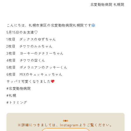
北愛動物病院 札幌院
こんにちは、札幌市東区の北愛動物病院札幌院です
5月15日のお友達♡
1枚目 ダックスのゆずちゃん
2枚目 チワワのルルちゃん
3枚目 ヨーキーのナナリーちゃん
4枚目 チワワの空くん
5枚目 ポメラニアンのクッキーくん
6枚目 MIXのキュッキュッちゃん
サッパリ可愛くなりました
#北愛動物病院
#札幌
#トリミング
※詳細につきましては、Instagramよりご覧ください。