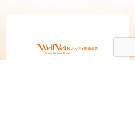
北愛動物病院 札
北愛動物病院 北
幌院
広島院
北海道札幌市東区北12
北海道北広島市中央1
条東13丁目2-10
丁目5-25
TEL：
011-704-8311
／
TEL：
011-376-8377
／
FAX：011-704-8312
FAX：011-376-8378
@hokuai_vets
@hokuai_kitahiro
苗穂動物クリニ
ペタ動物病院
ック
東京都板橋区蓮沼町