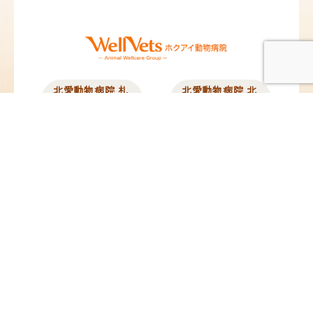
北愛動物病院 札
北愛動物病院 北
幌院
広島院
北海道札幌市東区北12
北海道北広島市中央1
条東13丁目2-10
丁目5-25
TEL：
011-704-8311
／
TEL：
011-376-8377
／
FAX：011-704-8312
FAX：011-376-8378
@hokuai_vets
@hokuai_kitahiro
苗穂動物クリニ
ペタ動物病院
ック
東京都板橋区蓮沼町
82-4
北海道札幌市東区東苗
TEL：
03-6279-8715
／
穂2条3丁目1-1
FAX：03-6279-8716
イオンモール札幌苗穂
内 1F
TEL：
011-789-7745
／