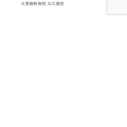
北愛動物病院 北広島院