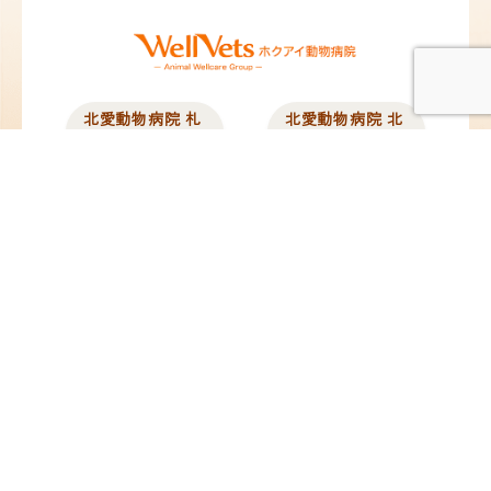
北愛動物病院 札
北愛動物病院 北
幌院
広島院
北海道札幌市東区北12
北海道北広島市中央1
条東13丁目2-10
丁目5-25
TEL：
011-704-8311
／
TEL：
011-376-8377
／
FAX：011-704-8312
FAX：011-376-8378
@hokuai_vets
@hokuai_kitahiro
苗穂動物クリニ
ペタ動物病院
ック
東京都板橋区蓮沼町
82-4
北海道札幌市東区東苗
TEL：
03-6279-8715
／
穂2条3丁目1-1
FAX：03-6279-8716
イオンモール札幌苗穂
内 1F
TEL：
011-789-7745
／
FAX：011-789-7746