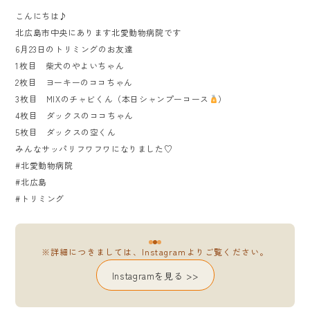
こんにちは♪
北広島市中央にあります北愛動物病院です
6月23日のトリミングのお友達
1枚目 柴犬のやよいちゃん
2枚目 ヨーキーのココちゃん
3枚目 MIXのチャビくん（本日シャンプーコース
）
4枚目 ダックスのココちゃん
5枚目 ダックスの空くん
みんなサッパリフワフワになりました♡
#北愛動物病院
#北広島
#トリミング
※詳細につきましては、Instagramよりご覧ください。
Instagramを見る >>