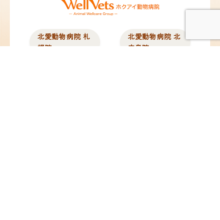
北愛動物病院 札
北愛動物病院 北
幌院
広島院
北海道札幌市東区北12
北海道北広島市中央1
条東13丁目2-10
丁目5-25
TEL：
011-704-8311
／
TEL：
011-376-8377
／
FAX：011-704-8312
FAX：011-376-8378
@hokuai_vets
@hokuai_kitahiro
苗穂動物クリニ
ペタ動物病院
ック
東京都板橋区蓮沼町
82-4
北海道札幌市東区東苗
TEL：
03-6279-8715
／
穂2条3丁目1-1
FAX：03-6279-8716
イオンモール札幌苗穂
内 1F
TEL：
011-789-7745
／
FAX：011-789-7746