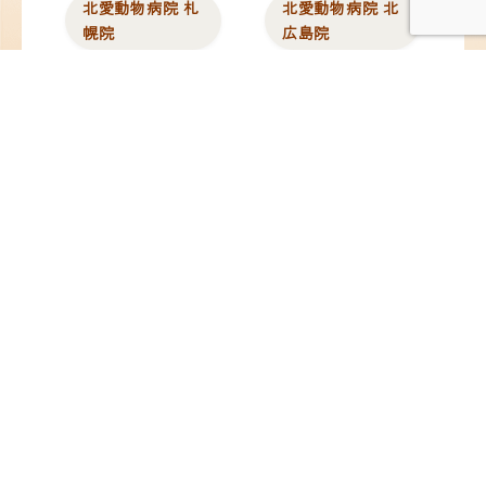
北愛動物病院 札
北愛動物病院 北
幌院
広島院
北海道札幌市東区北12
北海道北広島市中央1
条東13丁目2-10
丁目5-25
TEL：
011-704-8311
／
TEL：
011-376-8377
／
FAX：011-704-8312
FAX：011-376-8378
@hokuai_vets
@hokuai_kitahiro
苗穂動物クリニ
ペタ動物病院
ック
東京都板橋区蓮沼町
82-4
北海道札幌市東区東苗
TEL：
03-6279-8715
／
穂2条3丁目1-1
FAX：03-6279-8716
イオンモール札幌苗穂
内 1F
TEL：
011-789-7745
／
FAX：011-789-7746